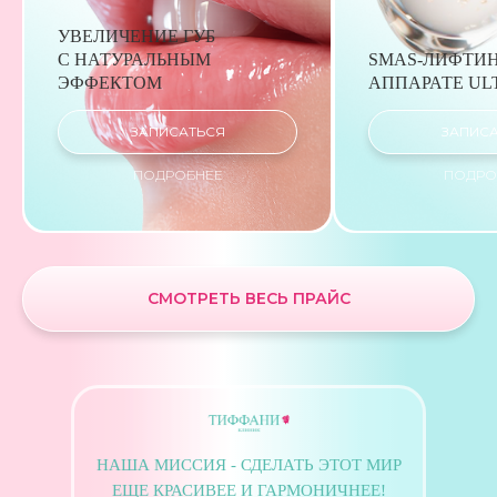
УВЕЛИЧЕНИЕ ГУБ
С НАТУРАЛЬНЫМ
SMAS-ЛИФТИН
ЭФФЕКТОМ
АППАРАТЕ U
ЗАПИСАТЬСЯ
ЗАПИС
ПОДРОБНЕЕ
ПОДРО
СМОТРЕТЬ ВЕСЬ ПРАЙС
НАША МИССИЯ - СДЕЛАТЬ ЭТОТ МИР
ЕЩЕ КРАСИВЕЕ И ГАРМОНИЧНЕЕ!